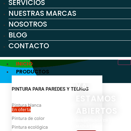
SERVICIOS
NUESTRAS MARCAS
NOSOTROS
BLOG
CONTACTO
INICIO
PRODUCTOS
YA
PINTURA PARA PAREDES Y TECHOS
ESTAMOS
Pintura blanca
ABIERTOS
En oferta
Pintura de color
NUEVA TIENDA EN
MATARÓ
Pintura ecológica