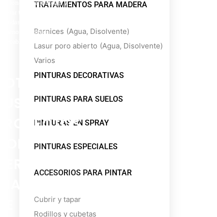
oluciones para proteger y
TRATAMIENTOS PARA MADERA
enovar tu hogar. De
achadas a interiores,
Barnices
(Agua, Disolvente)
ogramos acabados
mpecables que duran más
Lasur poro abierto
(Agua, Disolvente)
Varios
PINTURAS DECORATIVAS
POTENCIA
TUS
PINTURAS PARA SUELOS
PROYECTOS
PINTURAS EN SPRAY
CON
PINTURAS ESPECIALES
HERRAMIENTAS
ACCESORIOS PARA PINTAR
INALÁMBRICAS
Cubrir y tapar
DE
Rodillos y cubetas