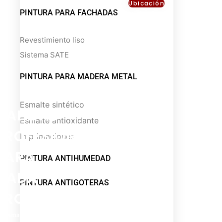
Ubicación
PINTURA PARA FACHADAS
Revestimiento liso
Sistema SATE
PINTURA PARA MADERA METAL
Esmalte sintético
CALIDAD
Esmalte antioxidante
PROFESIONAL
Imprimaciones
PARA
PINTURA ANTIHUMEDAD
CADA
PINTURA ANTIGOTERAS
PROYECTO
a gama completa de