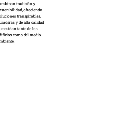
ombinan tradición y
ostenibilidad, ofreciendo
oluciones transpirables,
uraderas y de alta calidad
ue cuidan tanto de los
dificios como del medio
mbiente.
IMPERMEABILIZACIÓN
DEFINITIVA
CON
POLIURETANO
embrana de poliuretano
e calidad superior para
na impermeabilización