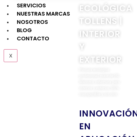
SERVICIOS
ECOLÓGICA
NUESTRAS MARCAS
TOLLENS |
NOSOTROS
BLOG
INTERIOR
CONTACTO
Y
X
EXTERIOR
Pintura ecológica
profesional mate de 15L.
Máxima cobertura para
interior y exterior, 100%
transpirable y sin olor.
INNOVACIÓ
EN