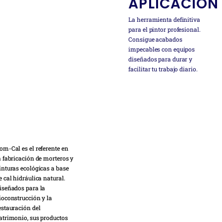
APLICACIÓN
La herramienta definitiva
para el pintor profesional.
Consigue acabados
impecables con equipos
diseñados para durar y
facilitar tu trabajo diario.
om-Cal es el referente en
a fabricación de morteros y
inturas ecológicas a base
e cal hidráulica natural.
iseñados para la
ioconstrucción y la
estauración del
atrimonio, sus productos