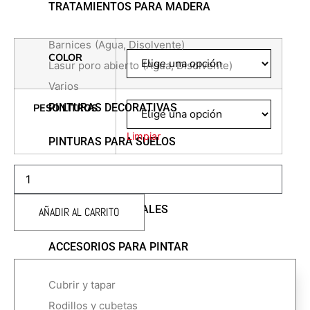
TRATAMIENTOS PARA MADERA
Barnices
(Agua, Disolvente)
COLOR
Lasur poro abierto
(Agua, Disolvente)
Varios
PESO LITROS
PINTURAS DECORATIVAS
Limpiar
PINTURAS PARA SUELOS
MISSIL
PINTURAS EN SPRAY
REVESTIMIENTO
AL
SILOXANO
PINTURAS ESPECIALES
AÑADIR AL CARRITO
cantidad
ACCESORIOS PARA PINTAR
Cubrir y tapar
Rodillos y cubetas