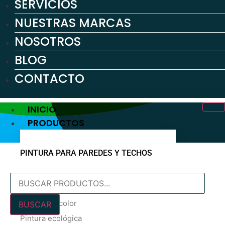
SERVICIOS
NUESTRAS MARCAS
NOSOTROS
BLOG
CONTACTO
INICIO
PRODUCTOS
PINTURA PARA PAREDES Y TECHOS
Búsqueda
Pintura blanca
de
En oferta
productos
Pintura de color
BUSCAR
Pintura ecológica