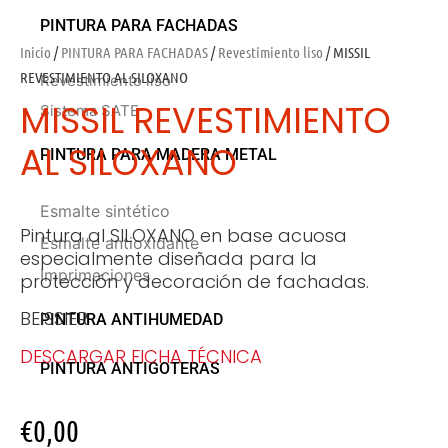
PINTURA PARA FACHADAS
Inicio
/
PINTURA PARA FACHADAS
/
Revestimiento liso
/ MISSIL
REVESTIMIENTO AL SILOXANO
Revestimiento liso
MISSIL REVESTIMIENTO
Sistema SATE
AL SILOXANO
PINTURA PARA MADERA METAL
Esmalte sintético
Pintura al SILOXANO en base acuosa
Esmalte antioxidante
especialmente diseñada para la
Imprimaciones
protección y decoración de fachadas.
BEISSIER
PINTURA ANTIHUMEDAD
DESCARGAR FICHA TÉCNICA
PINTURA ANTIGOTERAS
€
0,00