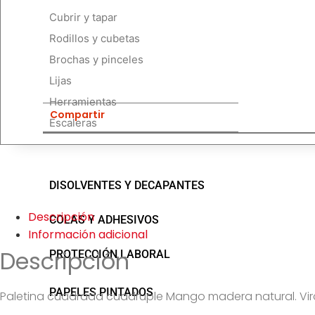
Cubrir y tapar
Rodillos y cubetas
Brochas y pinceles
Lijas
Herramientas
Compartir
Escaleras
DISOLVENTES Y DECAPANTES
Descripción
COLAS Y ADHESIVOS
Información adicional
Descripción
PROTECCIÓN LABORAL
PAPELES PINTADOS
Paletina cuadrada cuadruple Mango madera natural. Vi