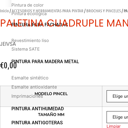
Pintura de color
Inicio
/
ACCESORIOS Y HERRAMIENTAS PARA PINTAR
/
BROCHAS Y PINCELES
/ P
Pintura ecológica
PALETINA CUADRUPLE MA
PINTURA PARA FACHADAS
Revestimiento liso
JEIVSA
Sistema SATE
PINTURA PARA MADERA METAL
€
0,00
Esmalte sintético
Esmalte antioxidante
MODELO PINCEL
Imprimaciones
PINTURA ANTIHUMEDAD
TAMAÑO MM
PINTURA ANTIGOTERAS
Limpiar