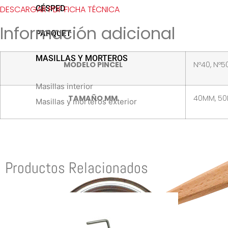
DESCARGAR PDF FICHA TÉCNICA
CÉSPED
Información adicional
PARQUET
MASILLAS Y MORTEROS
MODELO PINCEL
Nº40, Nº50
Masillas interior
TAMAÑO MM
40MM, 50
Masillas y morteros exterior
Productos Relacionados