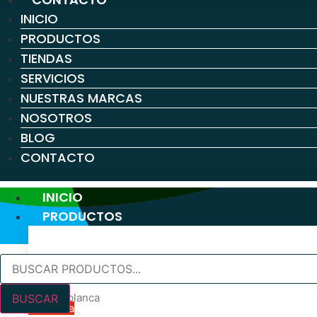
INICIO
PRODUCTOS
TIENDAS
SERVICIOS
NUESTRAS MARCAS
NOSOTROS
BLOG
CONTACTO
INICIO
PRODUCTOS
Búsqueda
PINTURA PARA PAREDES Y TECHOS
de
productos
Pintura blanca
BUSCAR
En oferta