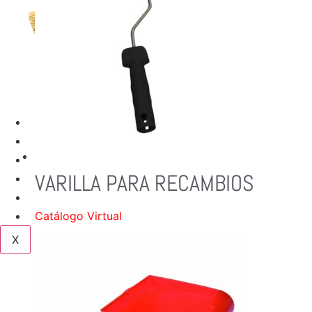
TIENDAS
SERVICIOS
NUESTRAS MARCAS
VARILLA PARA RECAMBIOS
NOSOTROS
BLOG
CONTACTO
Catálogo Virtual
X