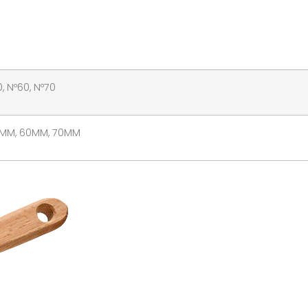
, Nº60, Nº70
MM, 60MM, 70MM