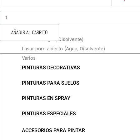
PALETINA
CUADRUPLE
TRATAMIENTOS PARA MADERA
MANGO
MADERA
AÑADIR AL CARRITO
cantidad
Barnices
(Agua, Disolvente)
Lasur poro abierto
(Agua, Disolvente)
Varios
PINTURAS DECORATIVAS
PINTURAS PARA SUELOS
PINTURAS EN SPRAY
PINTURAS ESPECIALES
ACCESORIOS PARA PINTAR