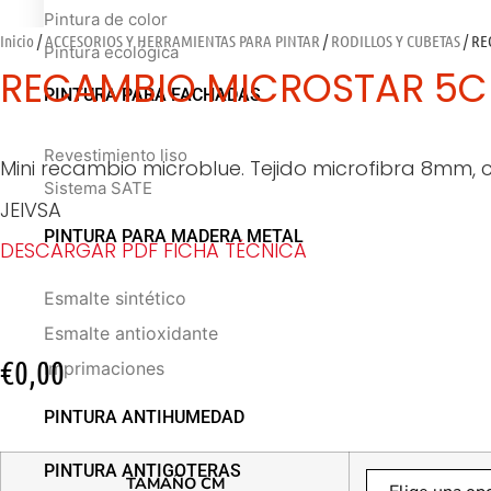
Pintura de color
Inicio
/
ACCESORIOS Y HERRAMIENTAS PARA PINTAR
/
RODILLOS Y CUBETAS
/ RE
Pintura ecológica
RECAMBIO MICROSTAR 5
PINTURA PARA FACHADAS
Revestimiento liso
Mini recambio microblue. Tejido microfibra 8mm
Sistema SATE
JEIVSA
PINTURA PARA MADERA METAL
DESCARGAR PDF FICHA TÉCNICA
Esmalte sintético
Esmalte antioxidante
€
0,00
Imprimaciones
PINTURA ANTIHUMEDAD
PINTURA ANTIGOTERAS
TAMAÑO CM