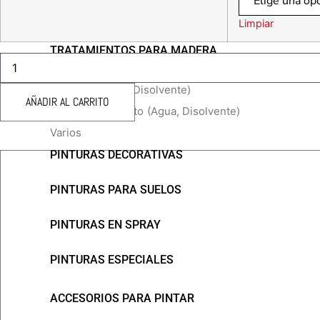
Limpiar
TRATAMIENTOS PARA MADERA
RECAMBIO
MICROSTAR
5CMS
Barnices
(Agua, Disolvente)
cantidad
AÑADIR AL CARRITO
Lasur poro abierto
(Agua, Disolvente)
Varios
PINTURAS DECORATIVAS
PINTURAS PARA SUELOS
PINTURAS EN SPRAY
PINTURAS ESPECIALES
ACCESORIOS PARA PINTAR