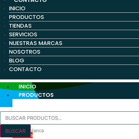
INICIO
PRODUCTOS
TIENDAS
SERVICIOS
NUESTRAS MARCAS
NOSOTROS
BLOG
CONTACTO
INICIO
PRODUCTOS
Búsqueda
PINTURA PARA PAREDES Y TECHOS
de
productos
Pintura blanca
BUSCAR
En oferta