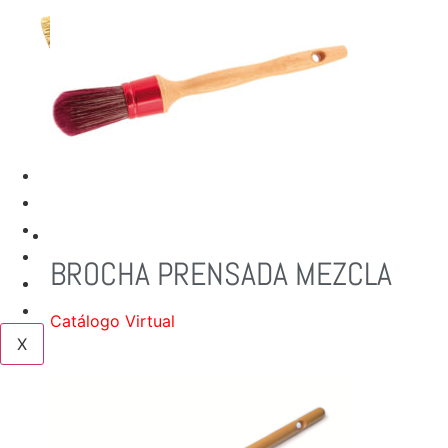
TIENDAS
SERVICIOS
NUESTRAS MARCAS
NOSOTROS
BROCHA PRENSADA MEZCLA
BLOG
CONTACTO
Catálogo Virtual
X