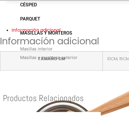
CÉSPED
PARQUET
Información adicional
MASILLAS Y MORTEROS
Información adicional
Masillas interior
Masillas y morteros exterior
TAMAÑO CM
10CM, 15C
Productos Relacionados