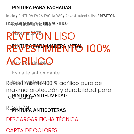
PINTURA PARA FACHADAS
Inicio
/
PINTURA PARA FACHADAS
/
Revestimiento liso
/ REVETON
LISO REVESTIMIENTO 100% ACRILICO
Revestimiento liso
REVETON LISO
Sistema SATE
REVESTIMIENTO 100%
PINTURA PARA MADERA METAL
ACRILICO
Esmalte sintético
Esmalte antioxidante
Revestimiento 100 % acrílico puro de
Imprimaciones
máxima protección y durabilidad para
PINTURA ANTIHUMEDAD
fachadas.
REVETÓN
PINTURA ANTIGOTERAS
DESCARGAR FICHA TÉCNICA
CARTA DE COLORES