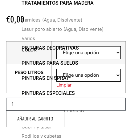
TRATAMIENTOS PARA MADERA
€
0,00
Barnices
(Agua, Disolvente)
Lasur poro abierto
(Agua, Disolvente)
Varios
PINTURAS DECORATIVAS
COLOR
PINTURAS PARA SUELOS
PESO LITROS
PINTURAS EN SPRAY
Limpiar
PINTURAS ESPECIALES
REVETON
LISO
REVESTIMIENTO
ACCESORIOS PARA PINTAR
100%
AÑADIR AL CARRITO
ACRILICO
cantidad
Cubrir y tapar
Rodillos y cubetas