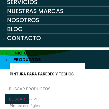
SERVICIOS
NUESTRAS MARCAS
NOSOTROS
BLOG
CONTACTO
INICIO
PRODUCTOS
PINTURA PARA PAREDES Y TECHOS
Búsqueda
Pintura blanca
de
En oferta
productos
Pintura de color
BUSCAR
Pintura ecológica