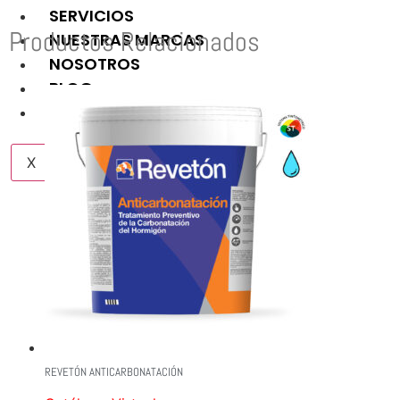
SERVICIOS
Productos Relacionados
NUESTRAS MARCAS
NOSOTROS
BLOG
CONTACTO
X
REVETÓN ANTICARBONATACIÓN