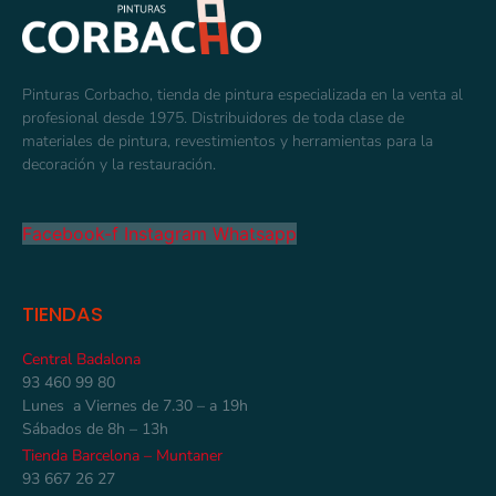
Pinturas Corbacho, tienda de pintura especializada en la venta al
profesional desde 1975. Distribuidores de toda clase de
materiales de pintura, revestimientos y herramientas para la
decoración y la restauración.
Facebook-f
Instagram
Whatsapp
TIENDAS
Central Badalona
93 460 99 80
Lunes a Viernes de 7.30 – a 19h
Sábados de 8h – 13h
Tienda Barcelona – Muntaner
93 667 26 27