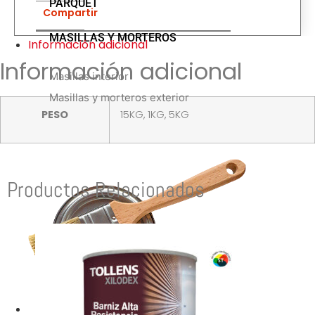
PARQUET
Compartir
MASILLAS Y MORTEROS
Información adicional
Información adicional
Masillas interior
Masillas y morteros exterior
PESO
15KG, 1KG, 5KG
Productos Relacionados
TIENDAS