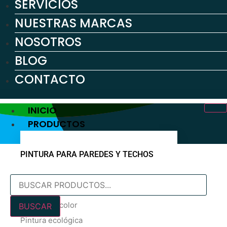
SERVICIOS
NUESTRAS MARCAS
NOSOTROS
BLOG
CONTACTO
INICIO
PRODUCTOS
PINTURA PARA PAREDES Y TECHOS
Búsqueda
Pintura blanca
de
En oferta
productos
Pintura de color
BUSCAR
Pintura ecológica