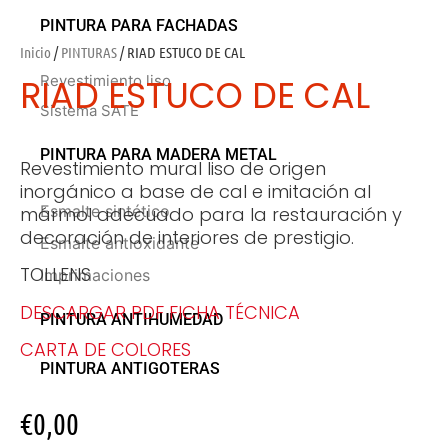
PINTURA PARA FACHADAS
Inicio
/
PINTURAS
/ RIAD ESTUCO DE CAL
RIAD ESTUCO DE CAL
Revestimiento liso
Sistema SATE
PINTURA PARA MADERA METAL
Revestimiento mural liso de origen
inorgánico a base de cal e imitación al
Esmalte sintético
mármol adecuado para la restauración y
decoración de interiores de prestigio.
Esmalte antioxidante
TOLLENS
Imprimaciones
DESCARGAR PDF FICHA TÉCNICA
PINTURA ANTIHUMEDAD
CARTA DE COLORES
PINTURA ANTIGOTERAS
€
0,00