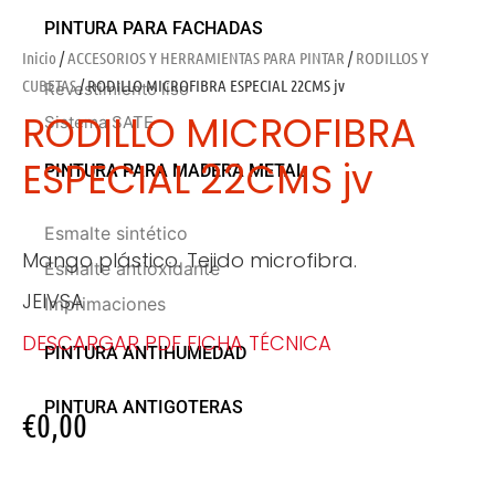
PINTURA PARA FACHADAS
Inicio
/
ACCESORIOS Y HERRAMIENTAS PARA PINTAR
/
RODILLOS Y
CUBETAS
/ RODILLO MICROFIBRA ESPECIAL 22CMS jv
Revestimiento liso
RODILLO MICROFIBRA
Sistema SATE
ESPECIAL 22CMS jv
PINTURA PARA MADERA METAL
Esmalte sintético
Mango plástico. Tejido microfibra.
Esmalte antioxidante
JEIVSA
Imprimaciones
DESCARGAR PDF FICHA TÉCNICA
PINTURA ANTIHUMEDAD
PINTURA ANTIGOTERAS
€
0,00