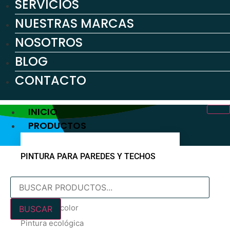
SERVICIOS
NUESTRAS MARCAS
NOSOTROS
BLOG
CONTACTO
INICIO
PRODUCTOS
PINTURA PARA PAREDES Y TECHOS
Búsqueda
Pintura blanca
de
En oferta
productos
Pintura de color
BUSCAR
Pintura ecológica