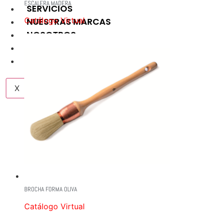
ESCALERA MADERA
SERVICIOS
NUESTRAS MARCAS
Catálogo Virtual
NOSOTROS
BLOG
CONTACTO
X
BROCHA FORMA OLIVA
Catálogo Virtual