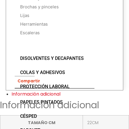
Brochas y pinceles
Lijas
Herramientas
Escaleras
DISOLVENTES Y DECAPANTES
COLAS Y ADHESIVOS
Compartir
PROTECCIÓN LABORAL
Información adicional
Información adicional
PAPELES PINTADOS
CÉSPED
TAMAÑO CM
22CM