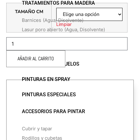
TRATAMIENTOS PARA MADERA
TAMAÑO CM
Barnices
(Agua, Disolvente)
Limpiar
Lasur poro abierto
(Agua, Disolvente)
Varios
RODILLO
MICROFIBRA
PINTURAS DECORATIVAS
ESPECIAL
22CMS
AÑADIR AL CARRITO
jv
PINTURAS PARA SUELOS
cantidad
PINTURAS EN SPRAY
PINTURAS ESPECIALES
ACCESORIOS PARA PINTAR
Cubrir y tapar
Rodillos y cubetas