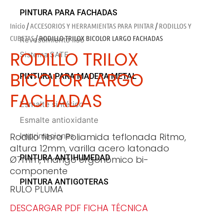
PINTURA PARA FACHADAS
Inicio
/
ACCESORIOS Y HERRAMIENTAS PARA PINTAR
/
RODILLOS Y
CUBETAS
/ RODILLO TRILOX BICOLOR LARGO FACHADAS
Revestimiento liso
RODILLO TRILOX
Sistema SATE
BICOLOR LARGO
PINTURA PARA MADERA METAL
FACHADAS
Esmalte sintético
Esmalte antioxidante
Rodillo fibra Poliamida teflonada Ritmo,
Imprimaciones
altura 12mm, varilla acero latonado
PINTURA ANTIHUMEDAD
Ø7mm, mango ergonómico bi-
componente
PINTURA ANTIGOTERAS
RULO PLUMA
DESCARGAR PDF FICHA TÉCNICA