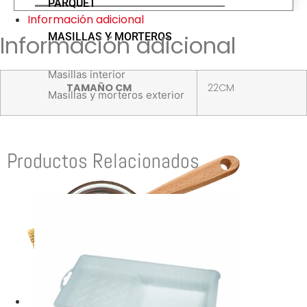
PARQUET
Información adicional
MASILLAS Y MORTEROS
Información adicional
Masillas interior
TAMAÑO CM
22CM
Masillas y morteros exterior
Productos Relacionados
TIENDAS