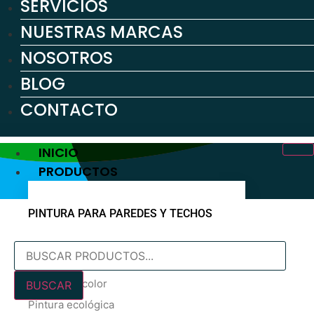
SERVICIOS
NUESTRAS MARCAS
NOSOTROS
BLOG
CONTACTO
INICIO
PRODUCTOS
PINTURA PARA PAREDES Y TECHOS
Búsqueda
Pintura blanca
de
En oferta
productos
Pintura de color
BUSCAR
Pintura ecológica