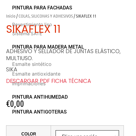
PINTURA PARA FACHADAS
Inicio
/
COLAS, SILICONAS Y ADHESIVOS
/ SIKAFLEX 11
SIKAFLEX 11
Revestimiento liso
Sistema SATE
PINTURA PARA MADERA METAL
ADHESIVO Y SELLADOR DE JUNTAS ELÁSTICO,
MULTIUSO.
Esmalte sintético
SIKA
Esmalte antioxidante
DESCARGAR PDF FICHA TÉCNICA
Imprimaciones
PINTURA ANTIHUMEDAD
€
0,00
PINTURA ANTIGOTERAS
COLOR