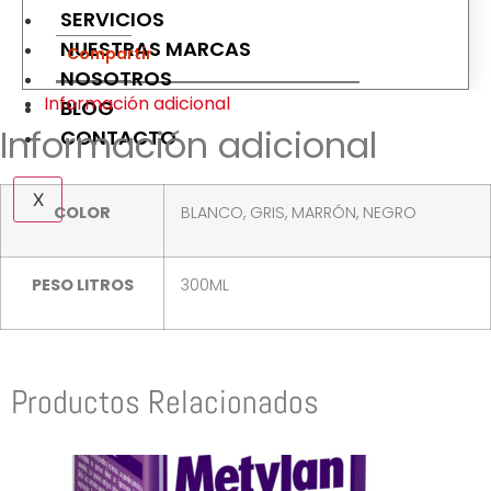
SERVICIOS
NUESTRAS MARCAS
Compartir
NOSOTROS
Información adicional
BLOG
Información adicional
CONTACTO
X
COLOR
BLANCO, GRIS, MARRÓN, NEGRO
PESO LITROS
300ML
Productos Relacionados