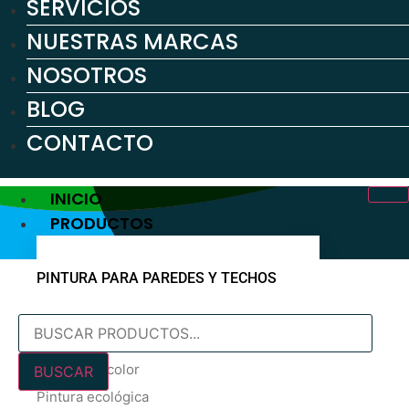
SERVICIOS
NUESTRAS MARCAS
NOSOTROS
BLOG
CONTACTO
INICIO
PRODUCTOS
PINTURA PARA PAREDES Y TECHOS
Búsqueda
Pintura blanca
de
En oferta
productos
Pintura de color
BUSCAR
Pintura ecológica