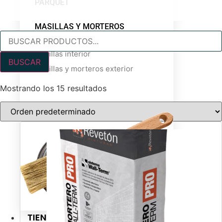
PARQUET
MASILLAS Y MORTEROS
Búsqueda
de
productos
Masillas interior
BUSCAR
Masillas y morteros exterior
Mostrando los 15 resultados
TIENDAS