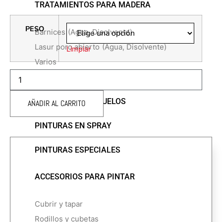
TRATAMIENTOS PARA MADERA
PESO
Barnices
(Agua, Disolvente)
Lasur poro abierto
(Agua, Disolvente)
Limpiar
Varios
AGUAPLAST
PINTURAS DECORATIVAS
RENOVACIÓN
PASTA
cantidad
PINTURAS PARA SUELOS
AÑADIR AL CARRITO
PINTURAS EN SPRAY
PINTURAS ESPECIALES
ACCESORIOS PARA PINTAR
Cubrir y tapar
Rodillos y cubetas