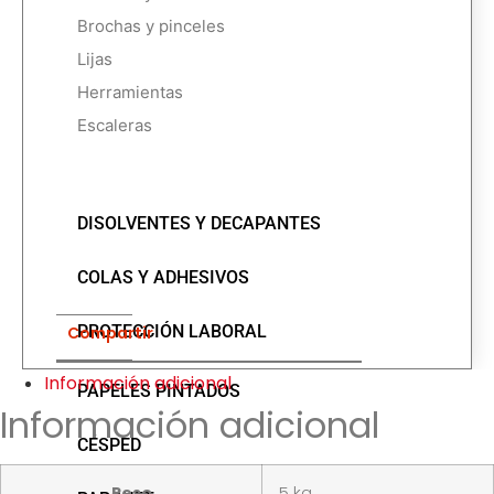
Brochas y pinceles
Lijas
Herramientas
Escaleras
DISOLVENTES Y DECAPANTES
COLAS Y ADHESIVOS
PROTECCIÓN LABORAL
Compartir
Información adicional
PAPELES PINTADOS
Información adicional
CÉSPED
Peso
5 kg