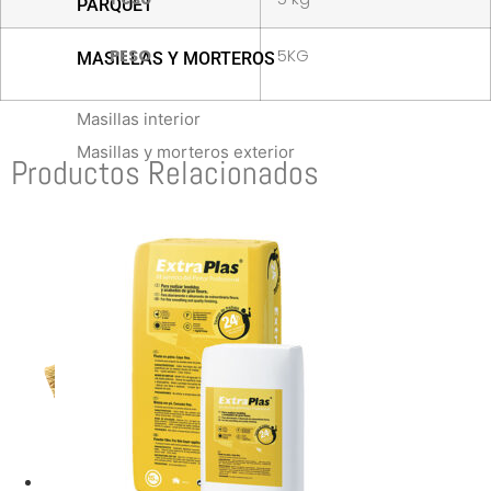
PARQUET
PESO
5KG
MASILLAS Y MORTEROS
Masillas interior
Masillas y morteros exterior
Productos Relacionados
TIENDAS