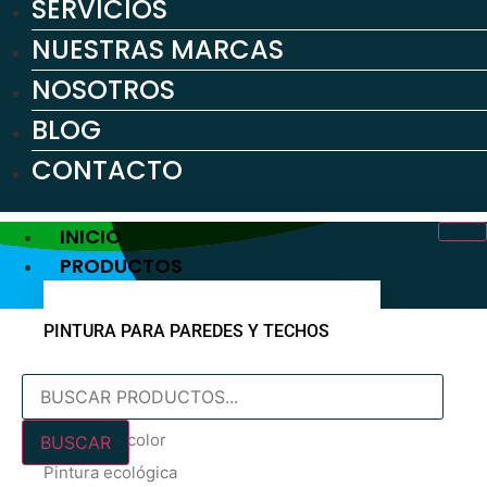
SERVICIOS
NUESTRAS MARCAS
NOSOTROS
BLOG
CONTACTO
INICIO
PRODUCTOS
PINTURA PARA PAREDES Y TECHOS
Búsqueda
Pintura blanca
de
En oferta
productos
Pintura de color
BUSCAR
Pintura ecológica