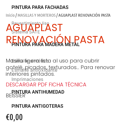
PINTURA PARA FACHADAS
Inicio
/
MASILLAS Y MORTEROS
/ AGUAPLAST RENOVACIÓN PASTA
AGUAPLAST
Revestimiento liso
Sistema SATE
RENOVACIÓN PASTA
PINTURA PARA MADERA METAL
Masilla ligera lista al uso para cubrir
Esmalte sintético
gotelé, picados, texturados… Para renovar
Esmalte antioxidante
interiores pintados.
Imprimaciones
DESCARGAR PDF FICHA TÉCNICA
PINTURA ANTIHUMEDAD
BEISSIER
PINTURA ANTIGOTERAS
€
0,00