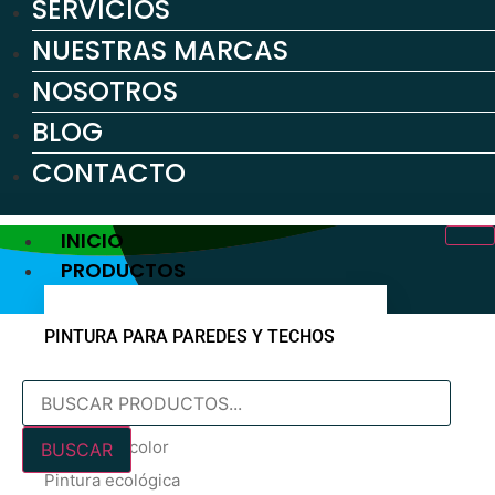
SERVICIOS
NUESTRAS MARCAS
NOSOTROS
BLOG
CONTACTO
INICIO
PRODUCTOS
PINTURA PARA PAREDES Y TECHOS
Búsqueda
Pintura blanca
de
En oferta
productos
Pintura de color
BUSCAR
Pintura ecológica