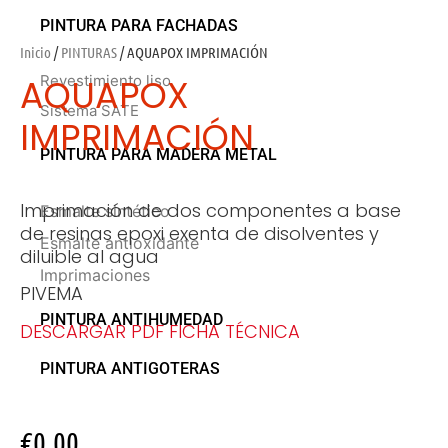
PINTURA PARA FACHADAS
Inicio
/
PINTURAS
/ AQUAPOX IMPRIMACIÓN
AQUAPOX
Revestimiento liso
Sistema SATE
IMPRIMACIÓN
PINTURA PARA MADERA METAL
Imprimación de dos componentes a base
Esmalte sintético
de resinas epoxi exenta de disolventes y
Esmalte antioxidante
diluible al agua
Imprimaciones
PIVEMA
PINTURA ANTIHUMEDAD
DESCARGAR PDF FICHA TÉCNICA
PINTURA ANTIGOTERAS
€
0,00