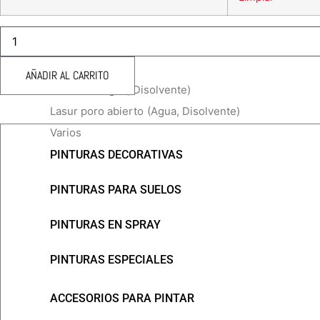
REC
MINI
TRATAMIENTOS PARA MADERA
ROD
VELOUR
AÑADIR AL CARRITO
BARNIZAR
6CM
Barnices
(Agua, Disolvente)
REF.
R62006
Lasur poro abierto
(Agua, Disolvente)
cantidad
Varios
PINTURAS DECORATIVAS
PINTURAS PARA SUELOS
PINTURAS EN SPRAY
PINTURAS ESPECIALES
ACCESORIOS PARA PINTAR