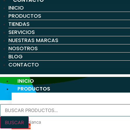
INICIO
PRODUCTOS
TIENDAS
SERVICIOS
NUESTRAS MARCAS
NOSOTROS
BLOG
CONTACTO
INICIO
PRODUCTOS
Búsqueda
PINTURA PARA PAREDES Y TECHOS
de
productos
Pintura blanca
BUSCAR
En oferta