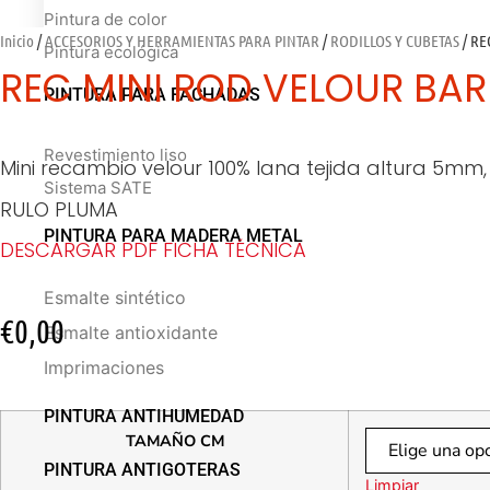
Pintura de color
Inicio
/
ACCESORIOS Y HERRAMIENTAS PARA PINTAR
/
RODILLOS Y CUBETAS
/ RE
Pintura ecológica
REC MINI ROD VELOUR BAR
PINTURA PARA FACHADAS
Revestimiento liso
Mini recambio velour 100% lana tejida altura 5mm,
Sistema SATE
RULO PLUMA
PINTURA PARA MADERA METAL
DESCARGAR PDF FICHA TÉCNICA
Esmalte sintético
€
0,00
Esmalte antioxidante
Imprimaciones
PINTURA ANTIHUMEDAD
TAMAÑO CM
PINTURA ANTIGOTERAS
Limpiar