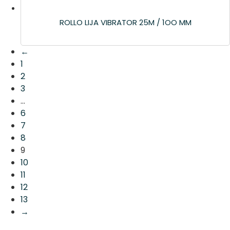
ROLLO LIJA VIBRATOR 25M / 1OO MM
←
1
2
3
…
6
7
8
9
10
11
12
13
→