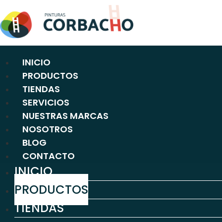
Ir
al
contenido
INICIO
PRODUCTOS
TIENDAS
SERVICIOS
NUESTRAS MARCAS
NOSOTROS
BLOG
CONTACTO
INICIO
PRODUCTOS
TIENDAS