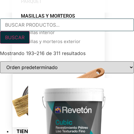
PARQUET
MASILLAS Y MORTEROS
Búsqueda
de
productos
Masillas interior
BUSCAR
Masillas y morteros exterior
Mostrando 193–216 de 311 resultados
TIENDAS